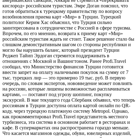
американских санкций, Анкара не стремится «перекрывать
кислород» российским туристам. Эмре Доган пояснил, что
готов обратиться к турецкому правительству по вопросу
возобновления приема карт «Мир» в Турции. Турецкий
политолог Керим Хас объяснил, что Турция сильно
заинтересована в сотрудничестве с Россией в сфере туризма.
Впрочем, по его мнению, возврата к приему карт «Мир»
российским туристам ждать не стоит. Такое решение стало бы
слишком демонстративным шагом со стороны республики и
могло бы нарушить баланс, который президент Турции
Реджеп Тайип Эрдоган стремится поддерживать в
отношениях с Москвой и Вашингтоном. Ранее Profi.Travel
сообщал, что Министерство финансов Турции готовится
ввести запрет на оплату наличными покупок на сумму от 7
тыс. турецких лир — это примерно 19 тыс. руб. В первую
очередь, по словам экспертов, нововведение может повлиять
на россиян, которые лишены возможностью расплачиваться
картами, — поставит под угрозу шоппинг, покупку
экскурсий. В мае текущего года Сбербанк объявил, что теперь
россиянам в Турции доступна оплата картой онлайн по QR-
коду, через турецкую платежную систему Metropol. Однако,
как прокомментировал Profi.Travel представитель местного
турбизнеса, эта система в основном работает в ресторанах и
кафе. В супермаркетах она распространена гораздо меньше.
Что касается магазинов одежды, обуви, ювелирных изделий,