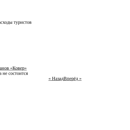
асходы туристов
ланов «Ковер»
а не состоится
« Назад
Вперёд »