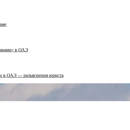
аме
рывами» в ОАЭ
ти в ОАЭ — разъяснения юриста