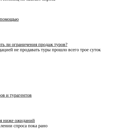
едпомощью
ь ли ограничения продаж туров?
цией не продавать туры прошло всего трое суток
ов и турагентов
тся ниже ожиданий
лении спроса пока рано