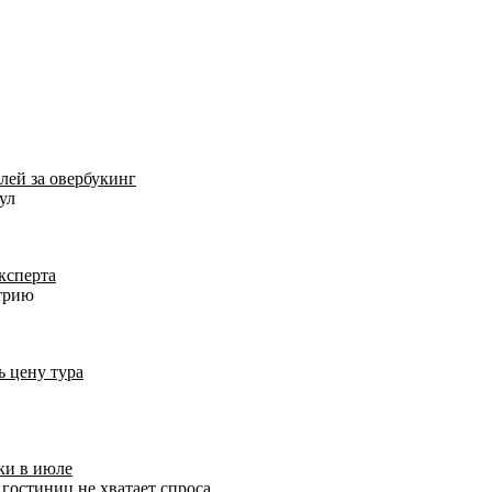
лей за овербукинг
ул
ксперта
етрию
ь цену тура
ки в июле
остиниц не хватает спроса