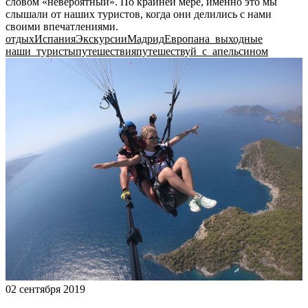
словом «невероятный». По крайней мере, именно это мы
слышали от наших туристов, когда они делились с нами
своими впечатлениями.
отдых
Испания
Экскурсии
Мадрид
Европа
на_выходные
наши_туристы
путешествия
путешествуй_с_апельсином
02 сентября 2019