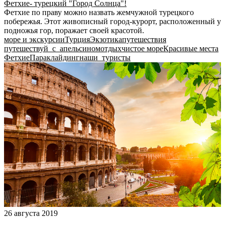
Фетхие- турецкий "Город Солнца"!
Фетхие по праву можно назвать жемчужной турецкого
побережья. Этот живописный город-курорт, расположенный у
подножья гор, поражает своей красотой.
море и экскурсии
Турция
Экзотика
путешествия
путешествуй_с_апельсином
отдых
чистое море
Красивые места
Фетхие
Параклайдинг
наши_туристы
26 августа 2019