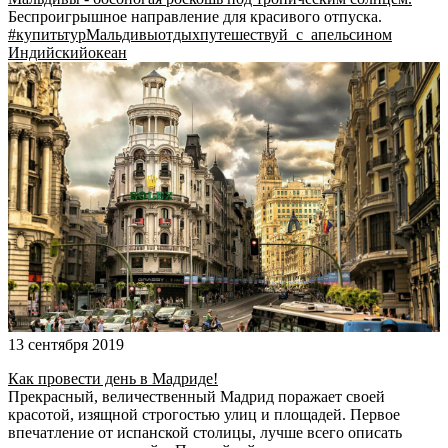
Беспроигрышное направление для красивого отпуска.
#купитьтур
Мальдивы
отдых
путешествуй_с_апельсином
Индийскийокеан
13 сентября 2019
Как провести день в Мадриде!
Прекрасный, величественный Мадрид поражает своей
красотой, изящной строгостью улиц и площадей. Первое
впечатление от испанской столицы, лучше всего описать