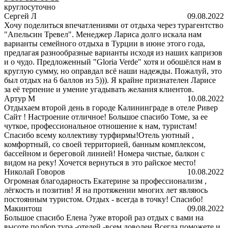
круглосуточно
Сергей Л
09.08.2022
Хочу поделиться впечатлениями от отдыха через турагентство
"Апельсин Тревел". Менеджер Лариса долго искала нам
варианты семейного отдыха в Турции в июне этого года,
предлагая разнообразные варианты исходя из наших капризов
и о чудо. Предложенный "Gloria Verde" хотя и обошёлся нам в
круглую сумму, но оправдал всё наши надежды. Пожалуй, это
был отдых на 6 баллов из 5))). Я крайне признателен Ларисе
за её терпение и умение угадывать желания клиентов.
Артур М
10.08.2022
Отдыхаем второй день в городе Калининграде в отеле Ривер
Сайт ! Настроение отличное! Большое спасибо Томе, за ее
чуткое, профессиональное отношение к нам, туристам!
Спасибо всему коллективу турфирмы!Отель уютный ,
комфортный, со своей территорией, банным комплексом,
бассейном и береговой линией! Номера чистые, балкон с
видом на реку! Хочется вернуться в это райское место!
Николай Говоров
10.08.2022
Огромная благодарность Екатерине за профессионализм ,
лёгкость и позитив! Я на протяжении многих лет являюсь
постоянным туристом. Отдых - всегда в точку! Спасибо!
Макинтош
09.08.2022
Большое спасибо Елена ?уже второй раз отдых с вами на
высоте подбор тура -отелей -всем доволен Всегда поможете и