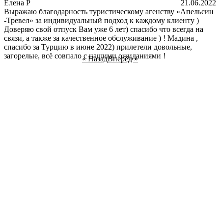
Елена Р
21.06.2022
Выражаю благодарность туристическому агенству «Апельсин
-Тревел» за индивидуальный подход к каждому клиенту )
Доверяю свой отпуск Вам уже 6 лет) спасибо что всегда на
связи, а также за качественное обслуживание ) ! Мадина ,
спасибо за Турцию в июне 2022) прилетели довольные,
загорелые, всё совпало с нашими ожиданиями !
« Назад
Вперёд »