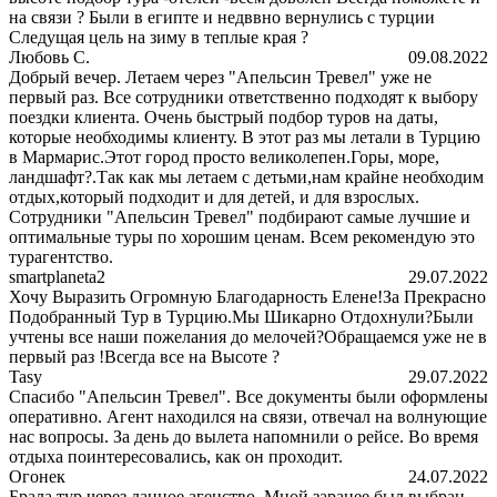
на связи ? Были в египте и недввно вернулись с турции
Следущая цель на зиму в теплые края ?
Любовь С.
09.08.2022
Добрый вечер. Летаем через "Апельсин Тревел" уже не
первый раз. Все сотрудники ответственно подходят к выбору
поездки клиента. Очень быстрый подбор туров на даты,
которые необходимы клиенту. В этот раз мы летали в Турцию
в Мармарис.Этот город просто великолепен.Горы, море,
ландшафт?.Так как мы летаем с детьми,нам крайне необходим
отдых,который подходит и для детей, и для взрослых.
Сотрудники "Апельсин Тревел" подбирают самые лучшие и
оптимальные туры по хорошим ценам. Всем рекомендую это
турагентство.
smartplaneta2
29.07.2022
Хочу Выразить Огромную Благодарность Елене!За Прекрасно
Подобранный Тур в Турцию.Мы Шикарно Отдохнули?Были
учтены все наши пожелания до мелочей?Обращаемся уже не в
первый раз !Всегда все на Высоте ?
Tasy
29.07.2022
Спасибо "Апельсин Тревел". Все документы были оформлены
оперативно. Агент находился на связи, отвечал на волнующие
нас вопросы. За день до вылета напомнили о рейсе. Во время
отдыха поинтересовались, как он проходит.
Огонек
24.07.2022
Брала тур через данное агенство. Мной заранее был выбран