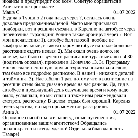
нюансы и предупредит обо всем. Советую обращаться в
Апельсин не прогадаете.
Маша С
01.07.2022
Ездила в Турцию 2 года назад через ?, осталась очень
довольна предложением/ценой. Часто мне присылают
подборки, вот и решили съездить в Карелию на автобусе через
перевозчика турхолдинг Родина также бронируя через ?. Вот
мои впечатления: 1). автобус был плохой, вообще не
комфортабельный, в таком старом автобусе на такое большое
расстояние ездить нельзя. 2). Мы ехали очень долго, не
«ночь», как было озвучено в расписание тура: выехали в 4:30
(водитель опоздал), приехали в 12-начало 13. 3). Программу
мне выслали неполную, другие туристы показывали свою,
там было все подробно расписано. В нашей - никаких деталей
и тайминга. 3). Нас забыли 1 раз, потому что в расписание на
ресепшн отеля было указано время на час раньше. Да, гид в
автобусе в предыдущий день озвучивала время и кому надо
было, услышали, но мы спали и также нам рекомендовали
смотреть распечатку. В целом: отдых был хороший, Карелия
очень красива, но пара орг. моментов расстроили.
Анна А
01.07.2022
Огромное спасибо за все наши удачные путешествия,
организованные вашим агентством! Обращались
неоднократно и всегда удачно! Отдельная благодарность
Тамаре!