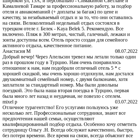
Широкой ул, 13А, и персонально - Симакиной Светлане и
Камалиевой Тамаре за профессиональную работу, за подбор
отеля и авиакомпаний (+ доплаты за багаж) по цене и
качеству, за незабываемый отдых и за то, что они оставались
на связи. Великолепный недельный отдых состоялся в
турецком отеле г. Белек - Kaya Belek 5. Рекомендую. Все
включено. Пляж в 300 метрах, чистый, галечный, лежаки и
зонты доступны всем. Отель просто создан для семейного
активного отдыха, качественное питание.
Анастасия М
08.07.2022
Добрый вечер! Через Апельсин тревел мы летали только один
раз в прошлом году в Турцию. Нам очень понравилось
отношение к нам, нам подобрали отличный отель 5 * с
хорошей скидкой, мы очень хорошо отдохнули, нам достался
двухкомнатный семейный номер, с двумя балконами, хотя
заплатили за стандартный номер. Мы были довольны
поездкой. Это была наша вторая поездка в Турцию, первая
была много лет назад и неудачная, не повезло с отелем.
mixel p
03.07.2022
Отличное турагентство! Его услугами пользуюсь уже
несколько лет. Профессиональные сотрудники, знают все
предпочтения нашей семьи, осуществляют
квалифицированный подбор отдыха. Особенно хочу отметить
сотрудницу Ольгу .Н. Всегда обслужит качественно, быстро,
без потери времени. Все время на связи, всегда объяснит все