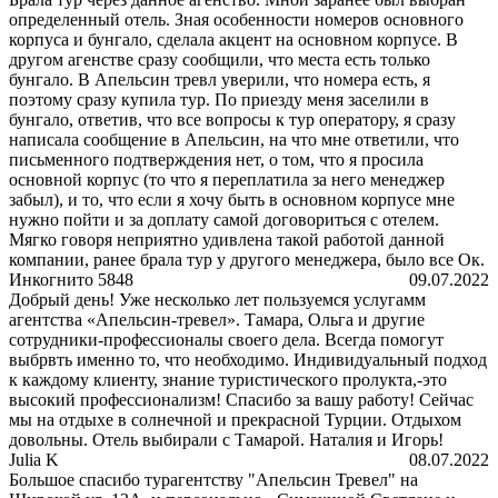
определенный отель. Зная особенности номеров основного
корпуса и бунгало, сделала акцент на основном корпусе. В
другом агенстве сразу сообщили, что места есть только
бунгало. В Апельсин тревл уверили, что номера есть, я
поэтому сразу купила тур. По приезду меня заселили в
бунгало, ответив, что все вопросы к тур оператору, я сразу
написала сообщение в Апельсин, на что мне ответили, что
письменного подтверждения нет, о том, что я просила
основной корпус (то что я переплатила за него менеджер
забыл), и то, что если я хочу быть в основном корпусе мне
нужно пойти и за доплату самой договориться с отелем.
Мягко говоря неприятно удивлена такой работой данной
компании, ранее брала тур у другого менеджера, было все Ок.
Инкогнито 5848
09.07.2022
Добрый день! Уже несколько лет пользуемся услугамм
агентства «Апельсин-тревел». Тамара, Ольга и другие
сотрудники-профессионалы своего дела. Всегда помогут
выбрвть именно то, что необходимо. Индивидуальный подход
к каждому клиенту, знание туристического пролукта,-это
высокий профессионализм! Спасибо за вашу работу! Сейчас
мы на отдыхе в солнечной и прекрасной Турции. Отдыхом
довольны. Отель выбирали с Тамарой. Наталия и Игорь!
Julia K
08.07.2022
Большое спасибо турагентству "Апельсин Тревел" на